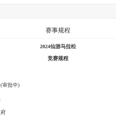
赛事规程
2024仙游
马拉松
竞赛规程
(审批中)
局
政府