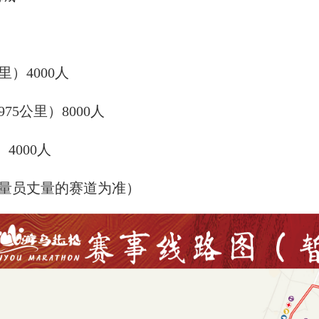
公里）
4
000人
0975公里）
8
000人
）
4
000人
量员丈量的赛道为准）