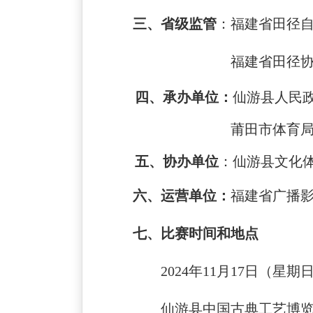
三、省级监管
：福建省田径
福建省田径
四、
承办单位：
仙游县
人民
莆田市体育
五、协办单位
：
仙游县文化
六
、
运营
单位：
福建
省广播
七
、比赛时间和地点
202
4
年
1
1
月
17
日（星期
仙游县中国古典工艺博