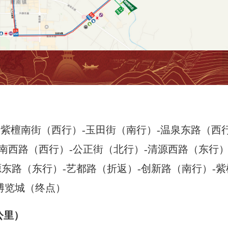
)-紫檀南街（西行）-玉田街（南行）-温泉东路（西
南西路（西行）-公正街（北行）-清源西路（东行）
源东路（东行）-艺都路（折返）-创新路（南行）-紫
博览城（终点）
5公里）