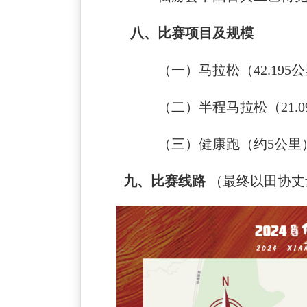
八
、比赛项目
及规模
（一）马拉松（
42.195
（二）半程马拉松（
21.
（三）
健康跑
（约
5
公里
九
、比赛线路
（最终以田协丈