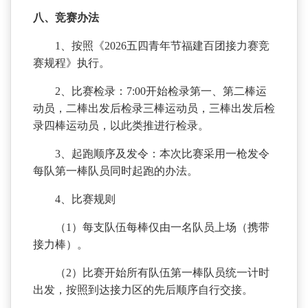
八、竞赛办法
1
、按照《
2026五四青年节福建百团接力赛竞
赛规程》执行。
2、比赛检录：7:00开始检录第一、第二棒运
动员，二棒出发后检录三棒运动员，三棒出发后检
录四棒运动员，以此类推进行检录。
3、起跑顺序及发令：本次比赛采用一枪发令
每队第一棒队员同时起跑的办法。
4、比赛规则
（
1）每支队伍每棒仅由一名队员上场（携带
接力棒）。
（
2）比赛开始所有队伍第一棒队员统一计时
出发，按照到达接力区的先后顺序自行交接。