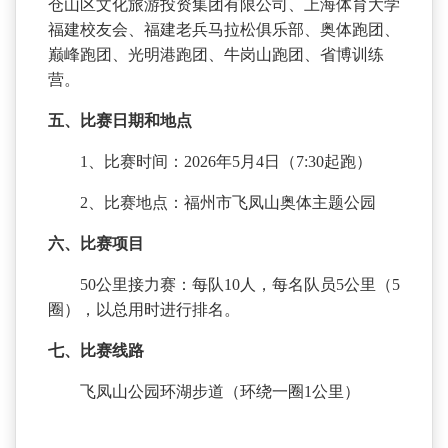
仓山区文化旅游投资集团有限公司、
上海体育大学
福建校友会
、福建老兵马拉松俱乐部、奥体跑团、
巅峰跑团、光明港跑团、牛岗山跑团、省博训练
营。
五、比赛日期和地点
1、
比赛时间
：
2026年5月4日（7:30起跑）
2、比赛地点：福州市飞凤山奥体主题公园
六、比赛项目
50公里接力赛：每队
10
人，每名队员
5公里（5
圈），以总用时进行排名。
七、比赛线路
飞凤山公园环湖步道（环绕一圈
1公里）