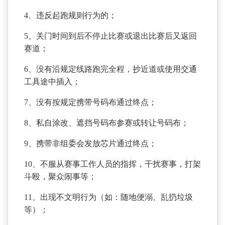
4
、违反起跑规则行为的；
5
、关门时间到后不停止比赛或退出比赛后又返回
赛道；
6
、没有沿规定线路跑完全程，抄近道或使用交通
工具途中插入；
7、没有按规定携带号码布通过终点；
8、私自涂改、遮挡号码布参赛或转让号码布；
9、携带非组委会发放芯片通过终点；
10、不服从赛事工作人员的指挥，干扰赛事，打架
斗殴，聚众闹事等；
11、出现不文明行为（如：随地便溺、乱扔垃圾
等）；